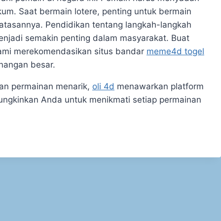
ukum. Saat bermain lotere, penting untuk bermain
tasannya. Pendidikan tentang langkah-langkah
njadi semakin penting dalam masyarakat.
Buat
 kami merekomendasikan situs bandar
meme4d togel
nangan besar.
han permainan menarik,
oli 4d
menawarkan platform
ngkinkan Anda untuk menikmati setiap permainan