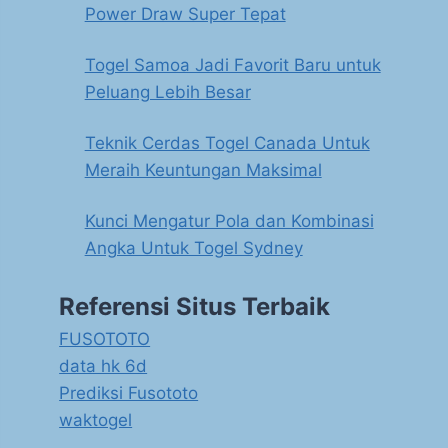
Power Draw Super Tepat
Togel Samoa Jadi Favorit Baru untuk
Peluang Lebih Besar
Teknik Cerdas Togel Canada Untuk
Meraih Keuntungan Maksimal
Kunci Mengatur Pola dan Kombinasi
Angka Untuk Togel Sydney
Referensi Situs Terbaik
FUSOTOTO
data hk 6d
Prediksi Fusototo
waktogel