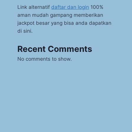
Link alternatif
daftar dan login
100%
aman mudah gampang memberikan
jackpot besar yang bisa anda dapatkan
di sini.
Recent Comments
No comments to show.