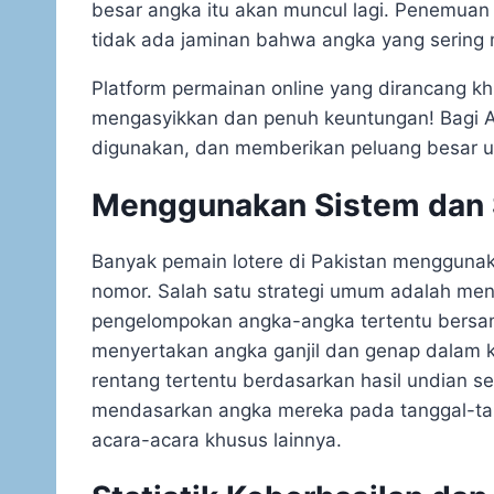
besar angka itu akan muncul lagi. Penemuan i
tidak ada jaminan bahwa angka yang sering
Platform permainan online yang dirancang 
mengasyikkan dan penuh keuntungan! Bagi A
digunakan, dan memberikan peluang besar 
Menggunakan Sistem dan 
Banyak pemain lotere di Pakistan menggunaka
nomor. Salah satu strategi umum adalah men
pengelompokan angka-angka tertentu bersam
menyertakan angka ganjil dan genap dalam 
rentang tertentu berdasarkan hasil undian s
mendasarkan angka mereka pada tanggal-tangg
acara-acara khusus lainnya.