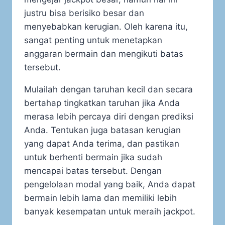
justru bisa berisiko besar dan
menyebabkan kerugian. Oleh karena itu,
sangat penting untuk menetapkan
anggaran bermain dan mengikuti batas
tersebut.
Mulailah dengan taruhan kecil dan secara
bertahap tingkatkan taruhan jika Anda
merasa lebih percaya diri dengan prediksi
Anda. Tentukan juga batasan kerugian
yang dapat Anda terima, dan pastikan
untuk berhenti bermain jika sudah
mencapai batas tersebut. Dengan
pengelolaan modal yang baik, Anda dapat
bermain lebih lama dan memiliki lebih
banyak kesempatan untuk meraih jackpot.