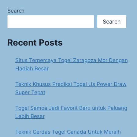
Search
Search
Recent Posts
Situs Terpercaya Togel Zaragoza Mor Dengan
Hadiah Besar
Teknik Khusus Prediksi Togel Us Power Draw
Super Tepat
Togel Samoa Jadi Favorit Baru untuk Peluang
Lebih Besar
Teknik Cerdas Togel Canada Untuk Meraih