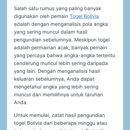
Salah satu rumus yang paling banyak
digunakan oleh pemain
Togel Bolivia
adalah dengan menganalisis pola angka
yang sering muncul dalam hasil
pengundian sebelumnya. Meskipun togel
adalah permainan acak, banyak pemain
yang percaya bahwa angka-angka tertentu
cenderung muncul lebih sering daripada
yang lain. Dengan menganalisis hasil
keluaran sebelumnya, Anda dapat
mengetahui angka yang lebih sering
muncul dan memilihnya untuk taruhan
Anda.
Untuk memulai, catat hasil pengundian
togel Bolivia dari beberapa minggu atau