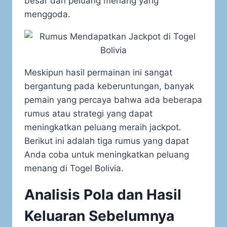
besar dan peluang menang yang
menggoda.
Meskipun hasil permainan ini sangat
bergantung pada keberuntungan, banyak
pemain yang percaya bahwa ada beberapa
rumus atau strategi yang dapat
meningkatkan peluang meraih jackpot.
Berikut ini adalah tiga rumus yang dapat
Anda coba untuk meningkatkan peluang
menang di Togel Bolivia.
Analisis Pola dan Hasil
Keluaran Sebelumnya