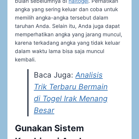
bulan sebelumnya di
haitogel
. Perhatikan
angka yang sering keluar dan coba untuk
memilih angka-angka tersebut dalam
taruhan Anda. Selain itu, Anda juga dapat
memperhatikan angka yang jarang muncul,
karena terkadang angka yang tidak keluar
dalam waktu lama bisa saja muncul
kembali.
Baca Juga:
Analisis
Trik Terbaru Bermain
di Togel Irak Menang
Besar
Gunakan Sistem