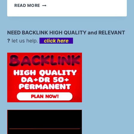
RUMUS
READ MORE
MENDAPATKAN
JACKPOT
DI
TOGEL
NEED BACKLINK HIGH QUALITY and RELEVANT
BOLIVIA
?
let us help.
click here