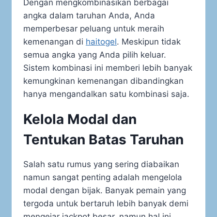
Dengan mengkombinasikan berbagai
angka dalam taruhan Anda, Anda
memperbesar peluang untuk meraih
kemenangan di
haitogel
. M
eskipun tidak
semua angka yang Anda pilih keluar.
Sistem kombinasi ini memberi lebih banyak
kemungkinan kemenangan dibandingkan
hanya mengandalkan satu kombinasi saja.
Kelola Modal dan
Tentukan Batas Taruhan
Salah satu rumus yang sering diabaikan
namun sangat penting adalah mengelola
modal dengan bijak. Banyak pemain yang
tergoda untuk bertaruh lebih banyak demi
mengejar jackpot besar, namun hal ini