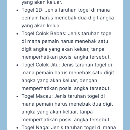
yang akan keluar.
Togel 2D: Jenis taruhan togel di mana
pemain harus menebak dua digit angka
yang akan keluar.
Togel Colok Bebas: Jenis taruhan togel
di mana pemain harus menebak satu
digit angka yang akan keluar, tanpa
memperhatikan posisi angka tersebut.
Togel Colok Jitu: Jenis taruhan togel di
mana pemain harus menebak satu digit
angka yang akan keluar, dengan
memperhatikan posisi angka tersebut.
Togel Macau: Jenis taruhan togel di
mana pemain harus menebak dua digit
angka yang akan keluar, tanpa
memperhatikan posisi angka tersebut.
Togel Naga: Jenis taruhan togel di mana