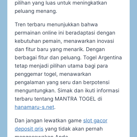
pilihan yang luas untuk meningkatkan
peluang menang.
Tren terbaru menunjukkan bahwa
permainan online ini beradaptasi dengan
kebutuhan pemain, menawarkan inovasi
dan fitur baru yang menarik. Dengan
berbagai fitur dan peluang. Togel Argentina
tetap menjadi pilihan utama bagi para
penggemar togel, menawarkan
pengalaman yang seru dan berpotensi
menguntungkan. Simak dan ikuti informasi
terbaru tentang MANTRA TOGEL di
hanamaru-s.net
.
Dan jangan lewatkan game
slot gacor
deposit qris
yang tidak akan pernah