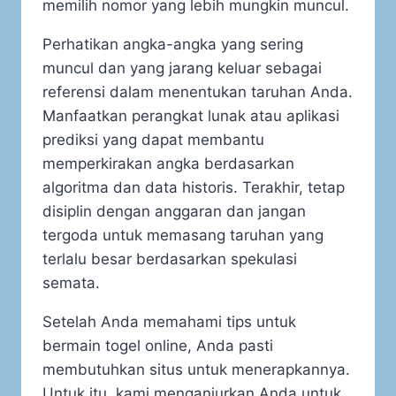
memilih nomor yang lebih mungkin muncul.
Perhatikan angka-angka yang sering
muncul dan yang jarang keluar sebagai
referensi dalam menentukan taruhan Anda.
Manfaatkan perangkat lunak atau aplikasi
prediksi yang dapat membantu
memperkirakan angka berdasarkan
algoritma dan data historis. Terakhir, tetap
disiplin dengan anggaran dan jangan
tergoda untuk memasang taruhan yang
terlalu besar berdasarkan spekulasi
semata.
Setelah Anda memahami tips untuk
bermain togel online, Anda pasti
membutuhkan situs untuk menerapkannya.
Untuk itu, kami menganjurkan Anda untuk