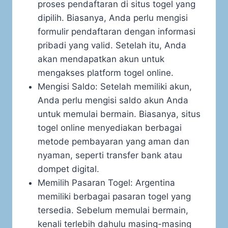
proses pendaftaran di situs togel yang
dipilih. Biasanya, Anda perlu mengisi
formulir pendaftaran dengan informasi
pribadi yang valid. Setelah itu, Anda
akan mendapatkan akun untuk
mengakses platform togel online.
Mengisi Saldo: Setelah memiliki akun,
Anda perlu mengisi saldo akun Anda
untuk memulai bermain. Biasanya, situs
togel online menyediakan berbagai
metode pembayaran yang aman dan
nyaman, seperti transfer bank atau
dompet digital.
Memilih Pasaran Togel: Argentina
memiliki berbagai pasaran togel yang
tersedia. Sebelum memulai bermain,
kenali terlebih dahulu masing-masing