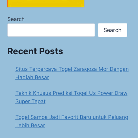
Search
Search
Recent Posts
Situs Terpercaya Togel Zaragoza Mor Dengan
Hadiah Besar
Teknik Khusus Prediksi Togel Us Power Draw
Super Tepat
Togel Samoa Jadi Favorit Baru untuk Peluang
Lebih Besar