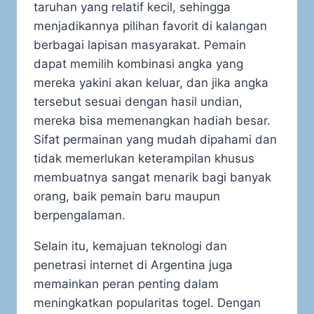
taruhan yang relatif kecil, sehingga
menjadikannya pilihan favorit di kalangan
berbagai lapisan masyarakat. Pemain
dapat memilih kombinasi angka yang
mereka yakini akan keluar, dan jika angka
tersebut sesuai dengan hasil undian,
mereka bisa memenangkan hadiah besar.
Sifat permainan yang mudah dipahami dan
tidak memerlukan keterampilan khusus
membuatnya sangat menarik bagi banyak
orang, baik pemain baru maupun
berpengalaman.
Selain itu, kemajuan teknologi dan
penetrasi internet di Argentina juga
memainkan peran penting dalam
meningkatkan popularitas togel. Dengan