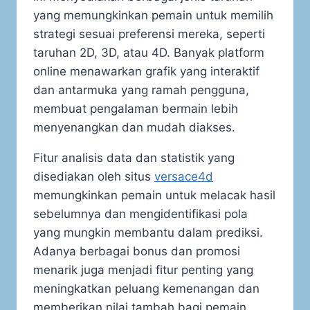
yang memungkinkan pemain untuk memilih
strategi sesuai preferensi mereka, seperti
taruhan 2D, 3D, atau 4D. Banyak platform
online menawarkan grafik yang interaktif
dan antarmuka yang ramah pengguna,
membuat pengalaman bermain lebih
menyenangkan dan mudah diakses.
Fitur analisis data dan statistik yang
disediakan oleh situs
versace4d
memungkinkan pemain untuk melacak hasil
sebelumnya dan mengidentifikasi pola
yang mungkin membantu dalam prediksi.
Adanya berbagai bonus dan promosi
menarik juga menjadi fitur penting yang
meningkatkan peluang kemenangan dan
memberikan nilai tambah bagi pemain.