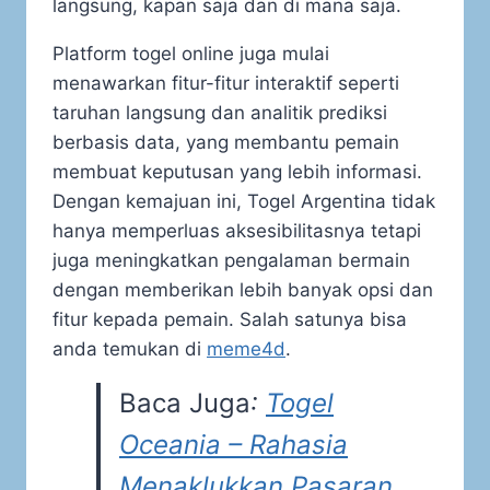
langsung, kapan saja dan di mana saja.
Platform togel online juga mulai
menawarkan fitur-fitur interaktif seperti
taruhan langsung dan analitik prediksi
berbasis data, yang membantu pemain
membuat keputusan yang lebih informasi.
Dengan kemajuan ini, Togel Argentina tidak
hanya memperluas aksesibilitasnya tetapi
juga meningkatkan pengalaman bermain
dengan memberikan lebih banyak opsi dan
fitur kepada pemain. Salah satunya bisa
anda temukan di
meme4d
.
Baca Juga
:
Togel
Oceania – Rahasia
Menaklukkan Pasaran