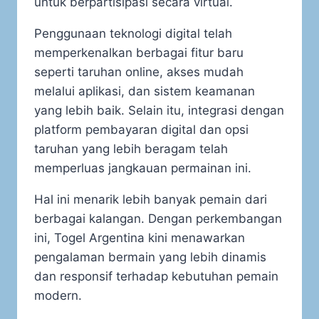
untuk berpartisipasi secara virtual.
Penggunaan teknologi digital telah
memperkenalkan berbagai fitur baru
seperti taruhan online, akses mudah
melalui aplikasi, dan sistem keamanan
yang lebih baik. Selain itu, integrasi dengan
platform pembayaran digital dan opsi
taruhan yang lebih beragam telah
memperluas jangkauan permainan ini.
Hal ini menarik lebih banyak pemain dari
berbagai kalangan. Dengan perkembangan
ini, Togel Argentina kini menawarkan
pengalaman bermain yang lebih dinamis
dan responsif terhadap kebutuhan pemain
modern.