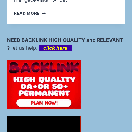
mengecewakan Anda.
TOGEL
READ MORE
ARGENTINA
–
PASARAN
TOGEL
NEED BACKLINK HIGH QUALITY and RELEVANT
ONLINE
?
let us help.
click here
TERBAIK