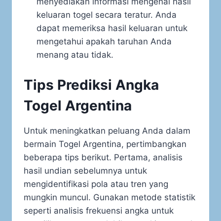
menyediakan informasi mengenai hasil
keluaran togel secara teratur. Anda
dapat memeriksa hasil keluaran untuk
mengetahui apakah taruhan Anda
menang atau tidak.
Tips Prediksi Angka
Togel Argentina
Untuk meningkatkan peluang Anda dalam
bermain Togel Argentina, pertimbangkan
beberapa tips berikut. Pertama, analisis
hasil undian sebelumnya untuk
mengidentifikasi pola atau tren yang
mungkin muncul. Gunakan metode statistik
seperti analisis frekuensi angka untuk