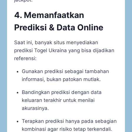
4. Memanfaatkan
Prediksi & Data Online
Saat ini, banyak situs menyediakan
prediksi Togel Ukraina yang bisa dijadikan
referensi:
Gunakan prediksi sebagai tambahan
informasi, bukan patokan mutlak.
Bandingkan prediksi dengan data
keluaran terakhir untuk menilai
akurasinya.
Terapkan prediksi hanya pada sebagian
kombinasi agar risiko tetap terkendali.