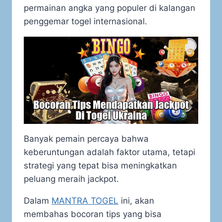
permainan angka yang populer di kalangan
penggemar togel internasional.
Banyak pemain percaya bahwa
keberuntungan adalah faktor utama, tetapi
strategi yang tepat bisa meningkatkan
peluang meraih jackpot.
Dalam
MANTRA TOGEL
ini, akan
membahas bocoran tips yang bisa