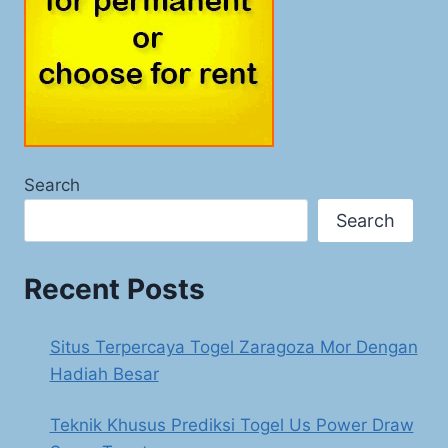
Search
Search
Recent Posts
Situs Terpercaya Togel Zaragoza Mor Dengan
Hadiah Besar
Teknik Khusus Prediksi Togel Us Power Draw