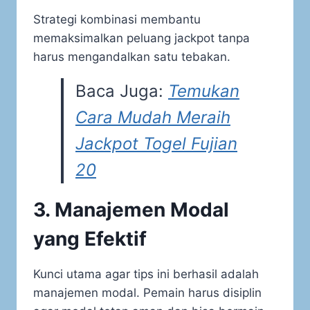
Strategi kombinasi membantu
memaksimalkan peluang jackpot tanpa
harus mengandalkan satu tebakan.
Baca Juga:
Temukan
Cara Mudah Meraih
Jackpot Togel Fujian
20
3. Manajemen Modal
yang Efektif
Kunci utama agar tips ini berhasil adalah
manajemen modal. Pemain harus disiplin