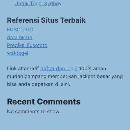
Untuk Togel Sydney
Referensi Situs Terbaik
FUSOTOTO
data hk 6d
Prediksi Fusototo
waktogel
Link alternatif
daftar dan login
100% aman
mudah gampang memberikan jackpot besar yang
bisa anda dapatkan di sini.
Recent Comments
No comments to show.