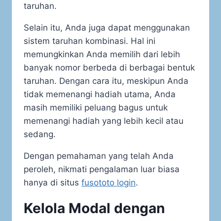
taruhan.
Selain itu, Anda juga dapat menggunakan
sistem taruhan kombinasi. Hal ini
memungkinkan Anda memilih dari lebih
banyak nomor berbeda di berbagai bentuk
taruhan. Dengan cara itu, meskipun Anda
tidak memenangi hadiah utama, Anda
masih memiliki peluang bagus untuk
memenangi hadiah yang lebih kecil atau
sedang.
Dengan pemahaman yang telah Anda
peroleh, nikmati pengalaman luar biasa
hanya di situs
fusototo login
.
Kelola Modal dengan