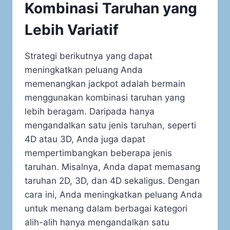
Kombinasi Taruhan yang
Lebih Variatif
Strategi berikutnya yang dapat
meningkatkan peluang Anda
memenangkan jackpot adalah bermain
menggunakan kombinasi taruhan yang
lebih beragam. Daripada hanya
mengandalkan satu jenis taruhan, seperti
4D atau 3D, Anda juga dapat
mempertimbangkan beberapa jenis
taruhan. Misalnya, Anda dapat memasang
taruhan 2D, 3D, dan 4D sekaligus. Dengan
cara ini, Anda meningkatkan peluang Anda
untuk menang dalam berbagai kategori
alih-alih hanya mengandalkan satu