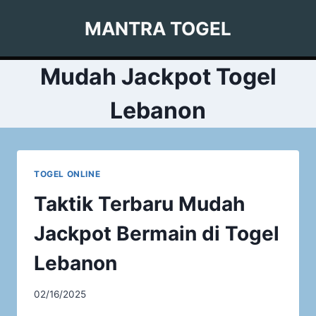
Skip
MANTRA TOGEL
to
content
Mudah Jackpot Togel
Lebanon
TOGEL ONLINE
Taktik Terbaru Mudah
Jackpot Bermain di Togel
Lebanon
02/16/2025