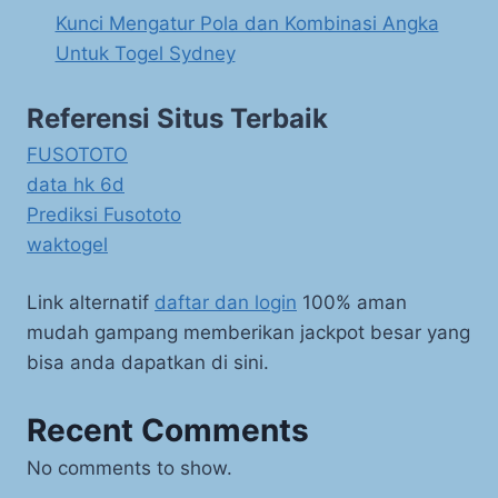
Kunci Mengatur Pola dan Kombinasi Angka
Untuk Togel Sydney
Referensi Situs Terbaik
FUSOTOTO
data hk 6d
Prediksi Fusototo
waktogel
Link alternatif
daftar dan login
100% aman
mudah gampang memberikan jackpot besar yang
bisa anda dapatkan di sini.
Recent Comments
No comments to show.