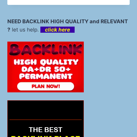
ANGKA
YANG
TEPAT
NEED BACKLINK HIGH QUALITY and RELEVANT
DI
?
let us help.
click here
TOGEL
MICHIGAN