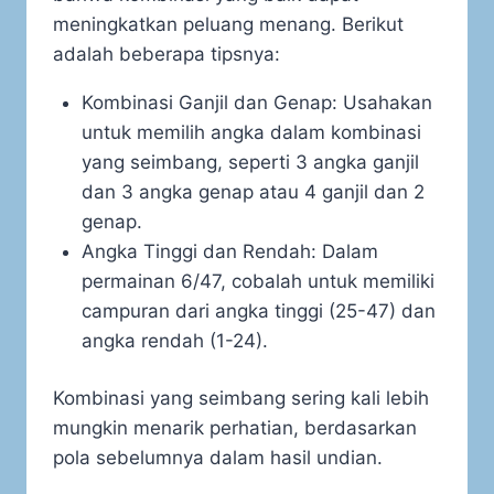
meningkatkan peluang menang. Berikut
adalah beberapa tipsnya:
Kombinasi Ganjil dan Genap: Usahakan
untuk memilih angka dalam kombinasi
yang seimbang, seperti 3 angka ganjil
dan 3 angka genap atau 4 ganjil dan 2
genap.
Angka Tinggi dan Rendah: Dalam
permainan 6/47, cobalah untuk memiliki
campuran dari angka tinggi (25-47) dan
angka rendah (1-24).
Kombinasi yang seimbang sering kali lebih
mungkin menarik perhatian, berdasarkan
pola sebelumnya dalam hasil undian.