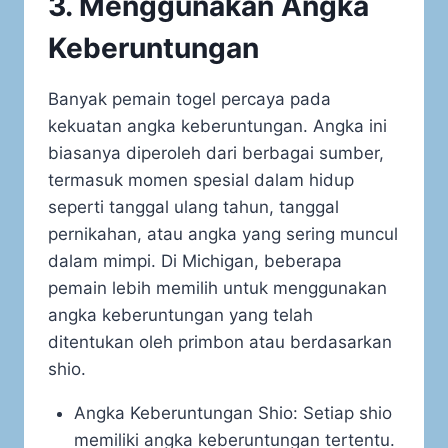
3. Menggunakan Angka
Keberuntungan
Banyak pemain togel percaya pada
kekuatan angka keberuntungan. Angka ini
biasanya diperoleh dari berbagai sumber,
termasuk momen spesial dalam hidup
seperti tanggal ulang tahun, tanggal
pernikahan, atau angka yang sering muncul
dalam mimpi. Di Michigan, beberapa
pemain lebih memilih untuk menggunakan
angka keberuntungan yang telah
ditentukan oleh primbon atau berdasarkan
shio.
Angka Keberuntungan Shio: Setiap shio
memiliki angka keberuntungan tertentu.