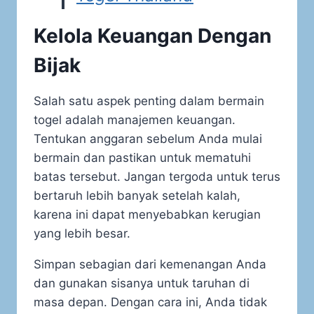
Kelola Keuangan Dengan
Bijak
Salah satu aspek penting dalam bermain
togel adalah manajemen keuangan.
Tentukan anggaran sebelum Anda mulai
bermain dan pastikan untuk mematuhi
batas tersebut. Jangan tergoda untuk terus
bertaruh lebih banyak setelah kalah,
karena ini dapat menyebabkan kerugian
yang lebih besar.
Simpan sebagian dari kemenangan Anda
dan gunakan sisanya untuk taruhan di
masa depan. Dengan cara ini, Anda tidak