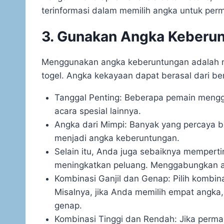
terinformasi dalam memilih angka untuk per
3. Gunakan Angka Keberu
Menggunakan angka keberuntungan adalah 
togel. Angka kekayaan dapat berasal dari ber
Tanggal Penting: Beberapa pemain menggu
acara spesial lainnya.
Angka dari Mimpi: Banyak yang percaya 
menjadi angka keberuntungan.
Selain itu, Anda juga sebaiknya memper
meningkatkan peluang. Menggabungkan an
Kombinasi Ganjil dan Genap: Pilih kombina
Misalnya, jika Anda memilih empat angka
genap.
Kombinasi Tinggi dan Rendah: Jika perma