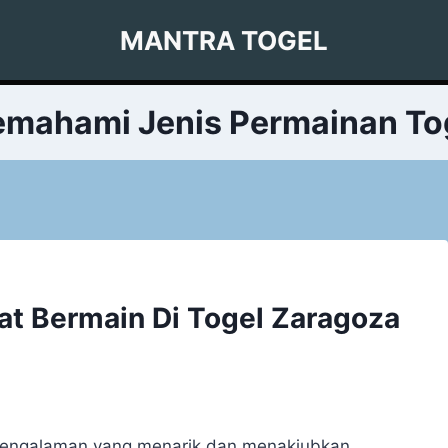
MANTRA TOGEL
mahami Jenis Permainan To
t Bermain Di Togel Zaragoza
 pengalaman yang menarik dan menakjubkan