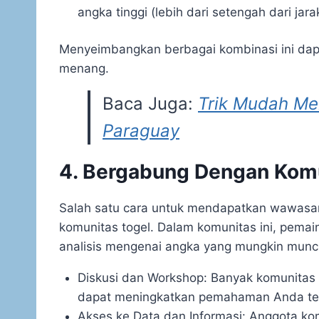
angka tinggi (lebih dari setengah dari jar
Menyeimbangkan berbagai kombinasi ini da
menang.
Baca Juga:
Trik Mudah Me
Paraguay
4. Bergabung Dengan Komu
Salah satu cara untuk mendapatkan wawasan
komunitas togel. Dalam komunitas ini, pemain
analisis mengenai angka yang mungkin munc
Diskusi dan Workshop: Banyak komunitas
dapat meningkatkan pemahaman Anda tent
Akses ke Data dan Informasi: Anggota kom