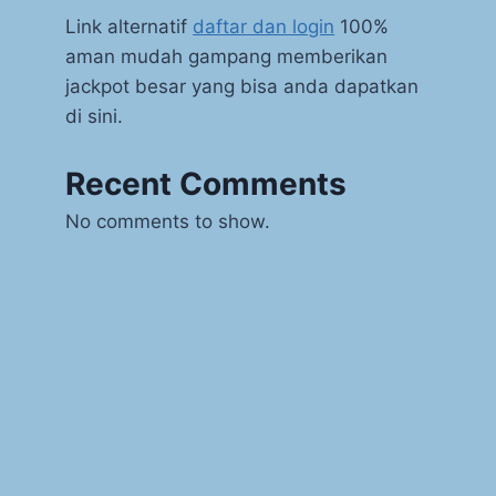
Link alternatif
daftar dan login
100%
aman mudah gampang memberikan
jackpot besar yang bisa anda dapatkan
di sini.
Recent Comments
No comments to show.