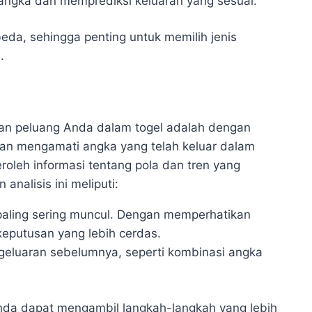
 angka dan memprediksi keluaran yang sesuai.
eda, sehingga penting untuk memilih jenis
.
kan peluang Anda dalam togel adalah dengan
ngan mengamati angka yang telah keluar dalam
leh informasi tentang pola dan tren yang
nalisis ini meliputi:
paling sering muncul. Dengan memperhatikan
eputusan yang lebih cerdas.
engeluaran sebelumnya, seperti kombinasi angka
Anda dapat mengambil langkah-langkah yang lebih