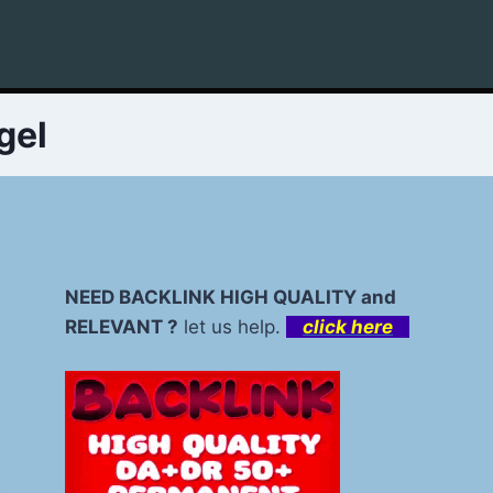
gel
NEED BACKLINK HIGH QUALITY and
RELEVANT ?
let us help.
click here