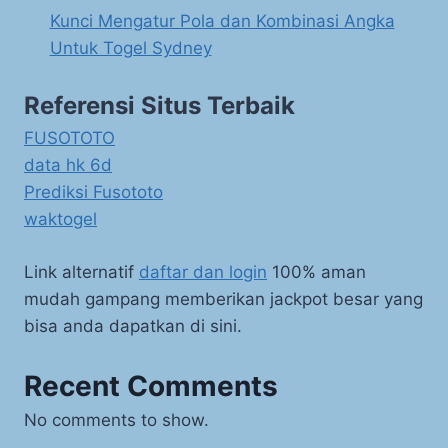
Kunci Mengatur Pola dan Kombinasi Angka
Untuk Togel Sydney
Referensi Situs Terbaik
FUSOTOTO
data hk 6d
Prediksi Fusototo
waktogel
Link alternatif
daftar dan login
100% aman
mudah gampang memberikan jackpot besar yang
bisa anda dapatkan di sini.
Recent Comments
No comments to show.