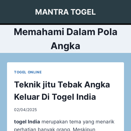
Skip
MANTRA TOGEL
to
content
Memahami Dalam Pola
Angka
TOGEL ONLINE
Teknik jitu Tebak Angka
Keluar Di Togel India
02/04/2025
togel India
merupakan tema yang menarik
perhatian banyak orang. Meskipun