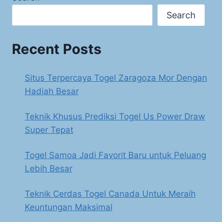
Search
Recent Posts
Situs Terpercaya Togel Zaragoza Mor Dengan
Hadiah Besar
Teknik Khusus Prediksi Togel Us Power Draw
Super Tepat
Togel Samoa Jadi Favorit Baru untuk Peluang
Lebih Besar
Teknik Cerdas Togel Canada Untuk Meraih
Keuntungan Maksimal