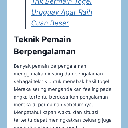
Trik Bermain Togel
Uruguay Agar Raih
Cuan Besar
Teknik Pemain
Berpengalaman
Banyak pemain berpengalaman
menggunakan insting dan pengalaman
sebagai teknik untuk menebak hasil togel.
Mereka sering mengandalkan feeling pada
angka tertentu berdasarkan pengalaman
mereka di permainan sebelumnya.
Mengetahui kapan waktu dan situasi
tertentu dapat meningkatkan peluang juga
menjadi pertimbangan penting: