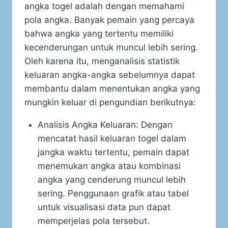
angka togel adalah dengan memahami
pola angka. Banyak pemain yang percaya
bahwa angka yang tertentu memiliki
kecenderungan untuk muncul lebih sering.
Oleh karena itu, menganalisis statistik
keluaran angka-angka sebelumnya dapat
membantu dalam menentukan angka yang
mungkin keluar di pengundian berikutnya:
Analisis Angka Keluaran: Dengan
mencatat hasil keluaran togel dalam
jangka waktu tertentu, pemain dapat
menemukan angka atau kombinasi
angka yang cenderung muncul lebih
sering. Penggunaan grafik atau tabel
untuk visualisasi data pun dapat
memperjelas pola tersebut.