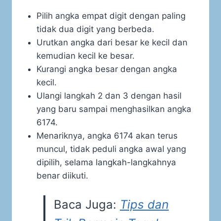
Pilih angka empat digit dengan paling
tidak dua digit yang berbeda.
Urutkan angka dari besar ke kecil dan
kemudian kecil ke besar.
Kurangi angka besar dengan angka
kecil.
Ulangi langkah 2 dan 3 dengan hasil
yang baru sampai menghasilkan angka
6174.
Menariknya, angka 6174 akan terus
muncul, tidak peduli angka awal yang
dipilih, selama langkah-langkahnya
benar diikuti.
Baca Juga:
Tips dan