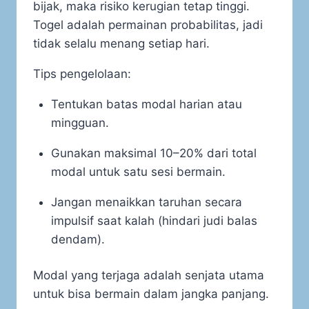
bijak, maka risiko kerugian tetap tinggi.
Togel adalah permainan probabilitas, jadi
tidak selalu menang setiap hari.
Tips pengelolaan:
Tentukan batas modal harian atau
mingguan.
Gunakan maksimal 10–20% dari total
modal untuk satu sesi bermain.
Jangan menaikkan taruhan secara
impulsif saat kalah (hindari judi balas
dendam).
Modal yang terjaga adalah senjata utama
untuk bisa bermain dalam jangka panjang.