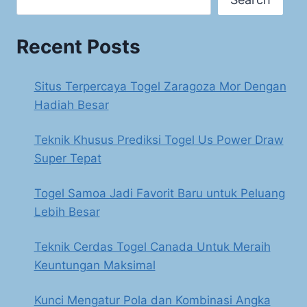
Recent Posts
Situs Terpercaya Togel Zaragoza Mor Dengan
Hadiah Besar
Teknik Khusus Prediksi Togel Us Power Draw
Super Tepat
Togel Samoa Jadi Favorit Baru untuk Peluang
Lebih Besar
Teknik Cerdas Togel Canada Untuk Meraih
Keuntungan Maksimal
Kunci Mengatur Pola dan Kombinasi Angka