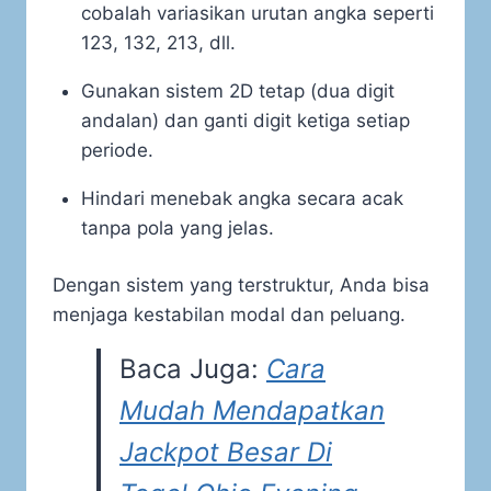
cobalah variasikan urutan angka seperti
123, 132, 213, dll.
Gunakan sistem 2D tetap (dua digit
andalan) dan ganti digit ketiga setiap
periode.
Hindari menebak angka secara acak
tanpa pola yang jelas.
Dengan sistem yang terstruktur, Anda bisa
menjaga kestabilan modal dan peluang.
Baca Juga:
Cara
Mudah Mendapatkan
Jackpot Besar Di