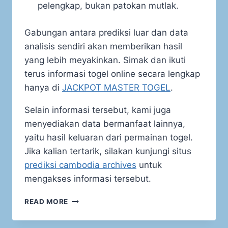
pelengkap, bukan patokan mutlak.
Gabungan antara prediksi luar dan data
analisis sendiri akan memberikan hasil
yang lebih meyakinkan. Simak dan ikuti
terus informasi togel online secara lengkap
hanya di
JACKPOT MASTER TOGEL
.
Selain informasi tersebut, kami juga
menyediakan data bermanfaat lainnya,
yaitu hasil keluaran dari permainan togel.
Jika kalian tertarik, silakan kunjungi situs
prediksi cambodia archives
untuk
mengakses informasi tersebut.
STRATEGI
READ MORE
AMPUH
MERAIH