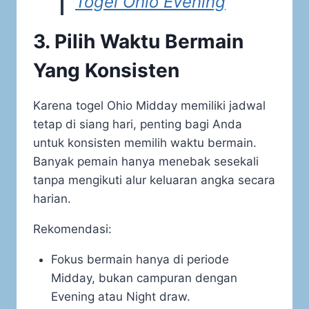
Togel Ohio Evening
3. Pilih Waktu Bermain
Yang Konsisten
Karena togel Ohio Midday memiliki jadwal
tetap di siang hari, penting bagi Anda
untuk konsisten memilih waktu bermain.
Banyak pemain hanya menebak sesekali
tanpa mengikuti alur keluaran angka secara
harian.
Rekomendasi:
Fokus bermain hanya di periode
Midday, bukan campuran dengan
Evening atau Night draw.