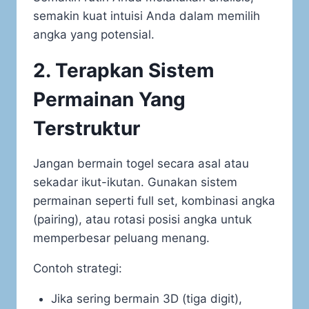
semakin kuat intuisi Anda dalam memilih
angka yang potensial.
2. Terapkan Sistem
Permainan Yang
Terstruktur
Jangan bermain togel secara asal atau
sekadar ikut-ikutan. Gunakan sistem
permainan seperti full set, kombinasi angka
(pairing), atau rotasi posisi angka untuk
memperbesar peluang menang.
Contoh strategi:
Jika sering bermain 3D (tiga digit),