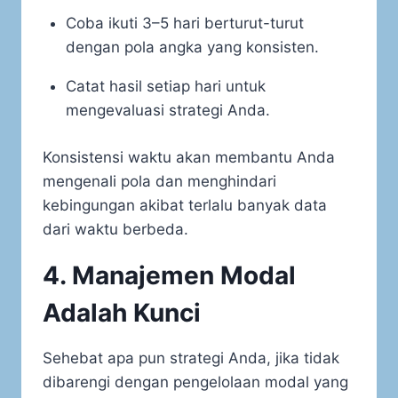
Coba ikuti 3–5 hari berturut-turut
dengan pola angka yang konsisten.
Catat hasil setiap hari untuk
mengevaluasi strategi Anda.
Konsistensi waktu akan membantu Anda
mengenali pola dan menghindari
kebingungan akibat terlalu banyak data
dari waktu berbeda.
4. Manajemen Modal
Adalah Kunci
Sehebat apa pun strategi Anda, jika tidak
dibarengi dengan pengelolaan modal yang