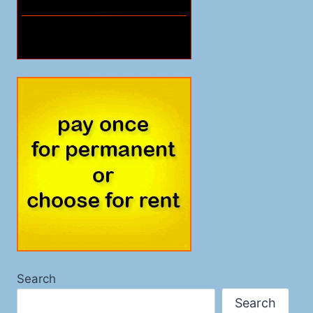
Search
Search