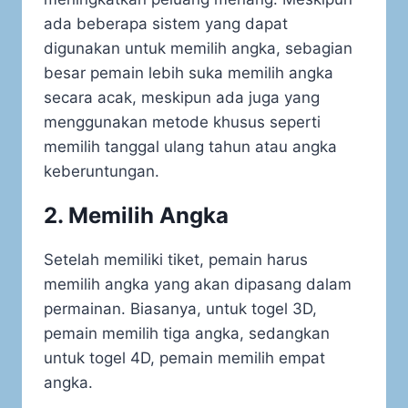
ada beberapa sistem yang dapat
digunakan untuk memilih angka, sebagian
besar pemain lebih suka memilih angka
secara acak, meskipun ada juga yang
menggunakan metode khusus seperti
memilih tanggal ulang tahun atau angka
keberuntungan.
2.
Memilih Angka
Setelah memiliki tiket, pemain harus
memilih angka yang akan dipasang dalam
permainan. Biasanya, untuk togel 3D,
pemain memilih tiga angka, sedangkan
untuk togel 4D, pemain memilih empat
angka.