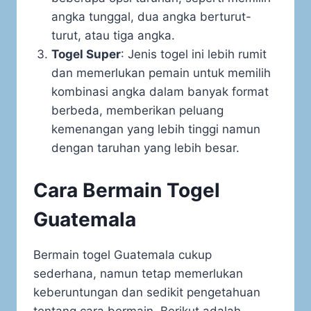
angka tunggal, dua angka berturut-
turut, atau tiga angka.
Togel Super
: Jenis togel ini lebih rumit
dan memerlukan pemain untuk memilih
kombinasi angka dalam banyak format
berbeda, memberikan peluang
kemenangan yang lebih tinggi namun
dengan taruhan yang lebih besar.
Cara Bermain Togel
Guatemala
Bermain togel Guatemala cukup
sederhana, namun tetap memerlukan
keberuntungan dan sedikit pengetahuan
tentang cara bermain. Berikut adalah