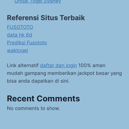
Untuk Togel Sydney
Referensi Situs Terbaik
FUSOTOTO
data hk 6d
Prediksi Fusototo
waktogel
Link alternatif
daftar dan login
100% aman
mudah gampang memberikan jackpot besar yang
bisa anda dapatkan di sini.
Recent Comments
No comments to show.