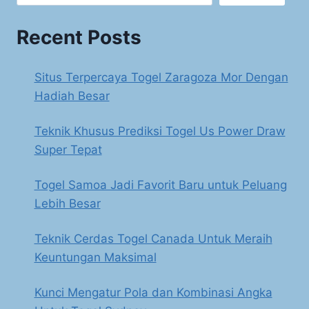
Recent Posts
Situs Terpercaya Togel Zaragoza Mor Dengan
Hadiah Besar
Teknik Khusus Prediksi Togel Us Power Draw
Super Tepat
Togel Samoa Jadi Favorit Baru untuk Peluang
Lebih Besar
Teknik Cerdas Togel Canada Untuk Meraih
Keuntungan Maksimal
Kunci Mengatur Pola dan Kombinasi Angka