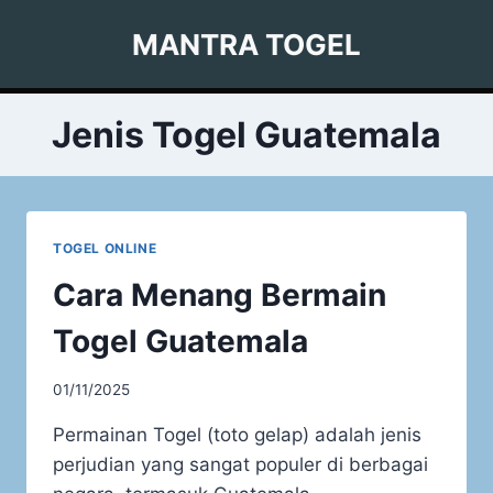
Skip
MANTRA TOGEL
to
content
Jenis Togel Guatemala
TOGEL ONLINE
Cara Menang Bermain
Togel Guatemala
01/11/2025
Permainan Togel (toto gelap) adalah jenis
perjudian yang sangat populer di berbagai