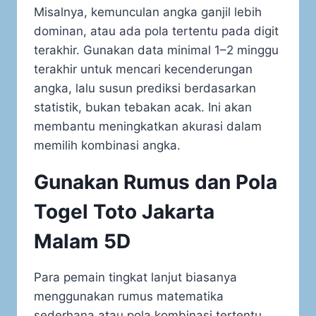
Misalnya, kemunculan angka ganjil lebih
dominan, atau ada pola tertentu pada digit
terakhir. Gunakan data minimal 1–2 minggu
terakhir untuk mencari kecenderungan
angka, lalu susun prediksi berdasarkan
statistik, bukan tebakan acak. Ini akan
membantu meningkatkan akurasi dalam
memilih kombinasi angka.
Gunakan Rumus dan Pola
Togel Toto Jakarta
Malam 5D
Para pemain tingkat lanjut biasanya
menggunakan rumus matematika
sederhana atau pola kombinasi tertentu