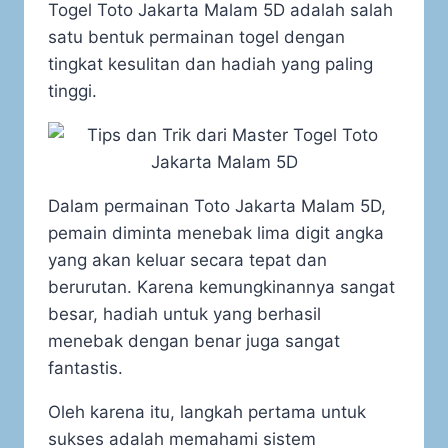
Togel Toto Jakarta Malam 5D adalah salah
satu bentuk permainan togel dengan
tingkat kesulitan dan hadiah yang paling
tinggi.
Dalam permainan Toto Jakarta Malam 5D,
pemain diminta menebak lima digit angka
yang akan keluar secara tepat dan
berurutan. Karena kemungkinannya sangat
besar, hadiah untuk yang berhasil
menebak dengan benar juga sangat
fantastis.
Oleh karena itu, langkah pertama untuk
sukses adalah memahami sistem