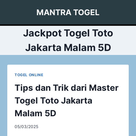
Skip
MANTRA TOGEL
to
content
Jackpot Togel Toto
Jakarta Malam 5D
TOGEL ONLINE
Tips dan Trik dari Master
Togel Toto Jakarta
Malam 5D
05/03/2025