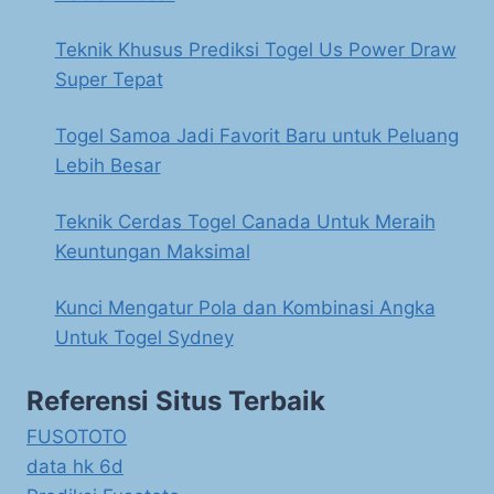
Teknik Khusus Prediksi Togel Us Power Draw
Super Tepat
Togel Samoa Jadi Favorit Baru untuk Peluang
Lebih Besar
Teknik Cerdas Togel Canada Untuk Meraih
Keuntungan Maksimal
Kunci Mengatur Pola dan Kombinasi Angka
Untuk Togel Sydney
Referensi Situs Terbaik
FUSOTOTO
data hk 6d