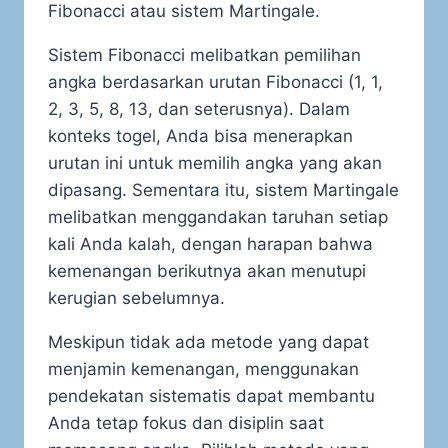
Fibonacci atau sistem Martingale.
Sistem Fibonacci melibatkan pemilihan
angka berdasarkan urutan Fibonacci (1, 1,
2, 3, 5, 8, 13, dan seterusnya). Dalam
konteks togel, Anda bisa menerapkan
urutan ini untuk memilih angka yang akan
dipasang. Sementara itu, sistem Martingale
melibatkan menggandakan taruhan setiap
kali Anda kalah, dengan harapan bahwa
kemenangan berikutnya akan menutupi
kerugian sebelumnya.
Meskipun tidak ada metode yang dapat
menjamin kemenangan, menggunakan
pendekatan sistematis dapat membantu
Anda tetap fokus dan disiplin saat