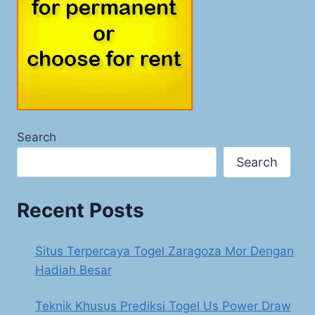
Search
Search
Recent Posts
Situs Terpercaya Togel Zaragoza Mor Dengan
Hadiah Besar
Teknik Khusus Prediksi Togel Us Power Draw