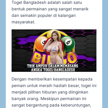
Togel Bangladesh adalah salah satu
bentuk permainan yang sangat menarik
dan semakin populer di kalangan
masyarakat.
Dengan memberikan kesempatan kepada
pemain untuk meraih hadiah besar, togel ini
menjadi pilihan hiburan yang diinginkan
banyak orang. Meskipun permainan ini
sangat bergantung pada keberuntungan,