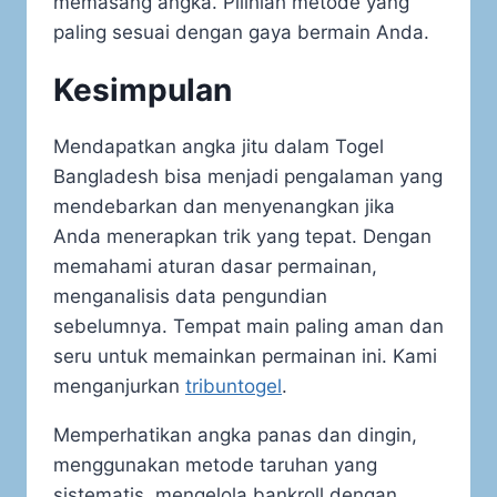
memasang angka. Pilihlah metode yang
paling sesuai dengan gaya bermain Anda.
Kesimpulan
Mendapatkan angka jitu dalam Togel
Bangladesh bisa menjadi pengalaman yang
mendebarkan dan menyenangkan jika
Anda menerapkan trik yang tepat. Dengan
memahami aturan dasar permainan,
menganalisis data pengundian
sebelumnya. Tempat main paling aman dan
seru untuk memainkan permainan ini. Kami
menganjurkan
tribuntogel
.
Memperhatikan angka panas dan dingin,
menggunakan metode taruhan yang
sistematis, mengelola bankroll dengan