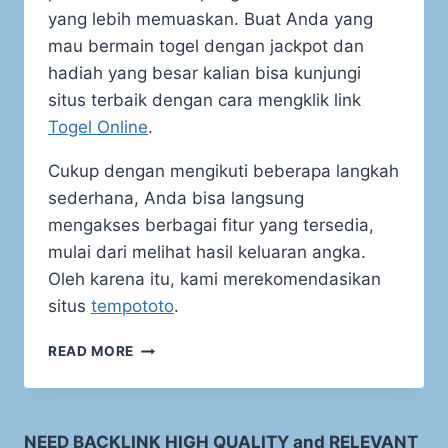
yang lebih memuaskan. Buat Anda yang
mau bermain togel dengan jackpot dan
hadiah yang besar kalian bisa kunjungi
situs terbaik dengan cara mengklik link
Togel Online
.
Cukup dengan mengikuti beberapa langkah
sederhana, Anda bisa langsung
mengakses berbagai fitur yang tersedia,
mulai dari melihat hasil keluaran angka.
Oleh karena itu, kami merekomendasikan
situs
tempototo
.
PANDUAN
READ MORE
MENDAPATKAN
JACKPOT
DI
TOGEL
NEED BACKLINK HIGH QUALITY and RELEVANT