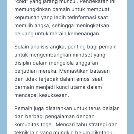
“cold” yang jarang muncul. Pendekatan ini
memungkinkan pemain untuk membuat
keputusan yang lebih terinformasi saat
memilih angka, sehingga meningkatkan
peluang untuk meraih kemenangan.
Selain analisis angka, penting bagi pemain
untuk mengembangkan mindset yang
disiplin dalam mengelola anggaran
perjudian mereka. Memastikan batasan
dan tidak terjebak dalam emosi saat
bermain menjadi kunci utama dalam
mencapai kesuksesan.
Pemain juga disarankan untuk terus belajar
dan berbagi pengalaman dengan
komunitas togel. Mencari tahu strategi dan
teknik lain yang mungkin belum diketahui. ​