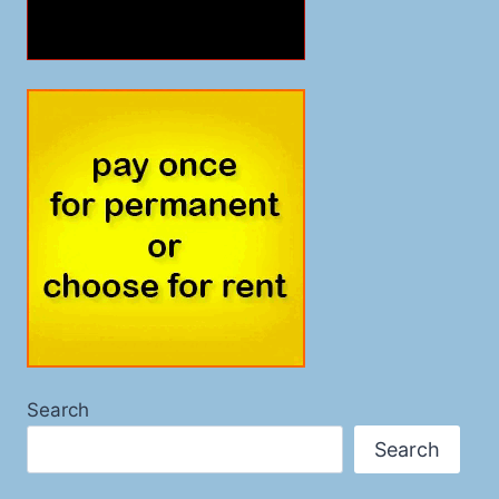
Search
Search