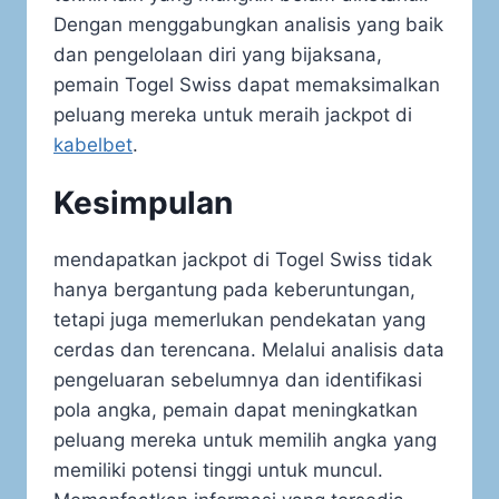
Dengan menggabungkan analisis yang baik
dan pengelolaan diri yang bijaksana,
pemain Togel Swiss dapat memaksimalkan
peluang mereka untuk meraih jackpot di
kabelbet
.
Kesimpulan
mendapatkan jackpot di Togel Swiss tidak
hanya bergantung pada keberuntungan,
tetapi juga memerlukan pendekatan yang
cerdas dan terencana.​ Melalui analisis data
pengeluaran sebelumnya dan identifikasi
pola angka, pemain dapat meningkatkan
peluang mereka untuk memilih angka yang
memiliki potensi tinggi untuk muncul.