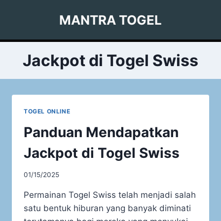
Skip
MANTRA TOGEL
to
content
Jackpot di Togel Swiss
TOGEL ONLINE
Panduan Mendapatkan
Jackpot di Togel Swiss
01/15/2025
Permainan Togel Swiss telah menjadi salah
satu bentuk hiburan yang banyak diminati