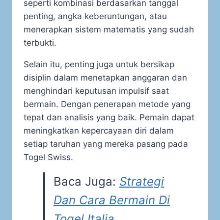
seperti kombinasi berdasarkan tanggal
penting, angka keberuntungan, atau
menerapkan sistem matematis yang sudah
terbukti.
Selain itu, penting juga untuk bersikap
disiplin dalam menetapkan anggaran dan
menghindari keputusan impulsif saat
bermain. Dengan penerapan metode yang
tepat dan analisis yang baik. Pemain dapat
meningkatkan kepercayaan diri dalam
setiap taruhan yang mereka pasang pada
Togel Swiss.
Baca Juga:
Strategi
Dan Cara Bermain Di
Togel Italia