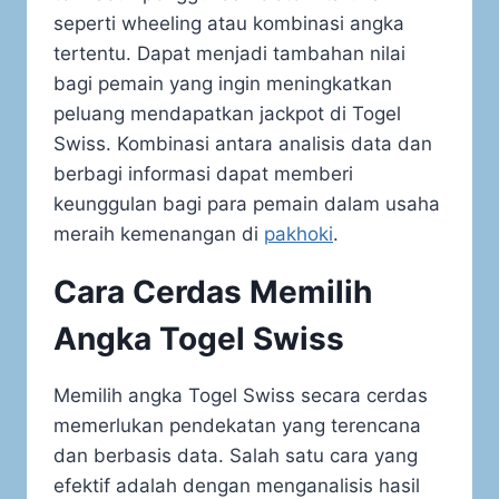
seperti wheeling atau kombinasi angka
tertentu. Dapat menjadi tambahan nilai
bagi pemain yang ingin meningkatkan
peluang mendapatkan jackpot di Togel
Swiss. Kombinasi antara analisis data dan
berbagi informasi dapat memberi
keunggulan bagi para pemain dalam usaha
meraih kemenangan di
pakhoki
.
Cara Cerdas Memilih
Angka Togel Swiss
​Memilih angka Togel Swiss secara cerdas
memerlukan pendekatan yang terencana
dan berbasis data.​ Salah satu cara yang
efektif adalah dengan menganalisis hasil