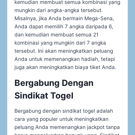
kemudian membuat semua kombinasi yang
mungkin dari angka-angka tersebut.
Misalnya, jika Anda bermain Mega-Sena,
Anda dapat memilih 7 angka daripada 6,
dan kemudian membuat semua 21
kombinasi yang mungkin dari 7 angka
tersebut. Ini akan meningkatkan peluang
Anda untuk memenangkan hadiah, tetapi
juga akan meningkatkan biaya tiket Anda.
Bergabung Dengan
Sindikat Togel
Bergabung dengan sindikat togel adalah
cara yang populer untuk meningkatkan
peluang Anda memenangkan jackpot tanpa