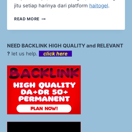
jitu setiap harinya dari platform
haitogel
.
STRATEGI
READ MORE
JITU
MEMENANGKAN
JACKPOT
DI
NEED BACKLINK HIGH QUALITY and RELEVANT
TOGEL
?
let us help.
click here
BRASIL