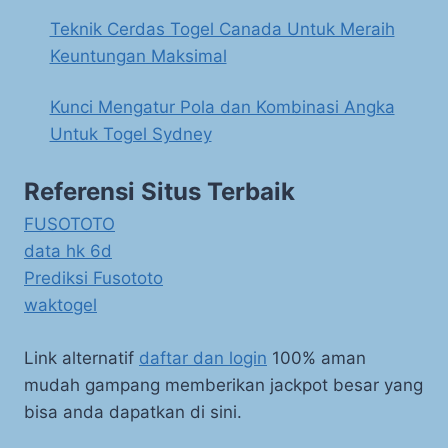
Teknik Cerdas Togel Canada Untuk Meraih
Keuntungan Maksimal
Kunci Mengatur Pola dan Kombinasi Angka
Untuk Togel Sydney
Referensi Situs Terbaik
FUSOTOTO
data hk 6d
Prediksi Fusototo
waktogel
Link alternatif
daftar dan login
100% aman
mudah gampang memberikan jackpot besar yang
bisa anda dapatkan di sini.