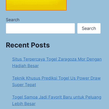
Search
Search
Recent Posts
Situs Terpercaya Togel Zaragoza Mor Dengan
Hadiah Besar
Teknik Khusus Prediksi Togel Us Power Draw
Super Tepat
Togel Samoa Jadi Favorit Baru untuk Peluang
Lebih Besar