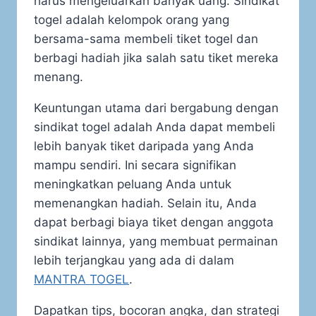
harus mengeluarkan banyak uang. Sindikat
togel adalah kelompok orang yang
bersama-sama membeli tiket togel dan
berbagi hadiah jika salah satu tiket mereka
menang.
Keuntungan utama dari bergabung dengan
sindikat togel adalah Anda dapat membeli
lebih banyak tiket daripada yang Anda
mampu sendiri. Ini secara signifikan
meningkatkan peluang Anda untuk
memenangkan hadiah. Selain itu, Anda
dapat berbagi biaya tiket dengan anggota
sindikat lainnya, yang membuat permainan
lebih terjangkau yang ada di dalam
MANTRA TOGEL
.
Dapatkan tips, bocoran angka, dan strategi