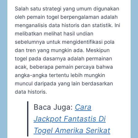
Salah satu strategi yang umum digunakan
oleh pemain togel berpengalaman adalah
menganalisis data historis dan statistik. Ini
melibatkan melihat hasil undian
sebelumnya untuk mengidentifikasi pola
dan tren yang mungkin ada. Meskipun
togel pada dasarnya adalah permainan
acak, beberapa pemain percaya bahwa
angka-angka tertentu lebih mungkin
muncul daripada yang lain berdasarkan
data historis.
Baca Juga:
Cara
Jackpot Fantastis Di
Togel Amerika Serikat