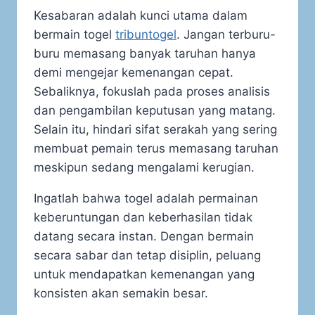
Kesabaran adalah kunci utama dalam
bermain togel
tribuntogel
. Jangan terburu-
buru memasang banyak taruhan hanya
demi mengejar kemenangan cepat.
Sebaliknya, fokuslah pada proses analisis
dan pengambilan keputusan yang matang.
Selain itu, hindari sifat serakah yang sering
membuat pemain terus memasang taruhan
meskipun sedang mengalami kerugian.
Ingatlah bahwa togel adalah permainan
keberuntungan dan keberhasilan tidak
datang secara instan. Dengan bermain
secara sabar dan tetap disiplin, peluang
untuk mendapatkan kemenangan yang
konsisten akan semakin besar.