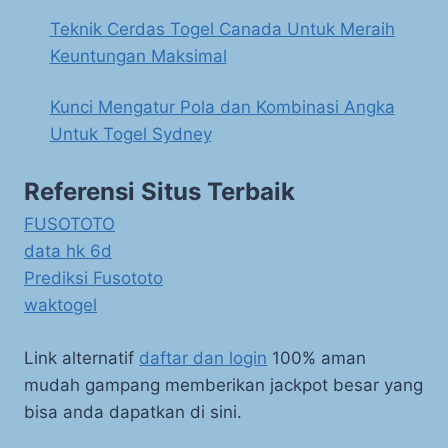
Teknik Cerdas Togel Canada Untuk Meraih
Keuntungan Maksimal
Kunci Mengatur Pola dan Kombinasi Angka
Untuk Togel Sydney
Referensi Situs Terbaik
FUSOTOTO
data hk 6d
Prediksi Fusototo
waktogel
Link alternatif
daftar dan login
100% aman
mudah gampang memberikan jackpot besar yang
bisa anda dapatkan di sini.