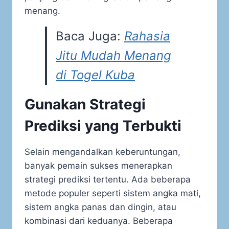
menang.
Baca Juga:
Rahasia
Jitu Mudah Menang
di Togel Kuba
Gunakan Strategi
Prediksi yang Terbukti
Selain mengandalkan keberuntungan,
banyak pemain sukses menerapkan
strategi prediksi tertentu. Ada beberapa
metode populer seperti sistem angka mati,
sistem angka panas dan dingin, atau
kombinasi dari keduanya. Beberapa