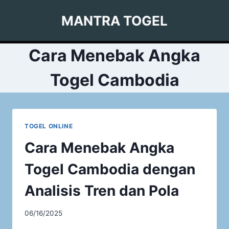
Skip
MANTRA TOGEL
to
content
Cara Menebak Angka
Togel Cambodia
TOGEL ONLINE
Cara Menebak Angka
Togel Cambodia dengan
Analisis Tren dan Pola
06/16/2025