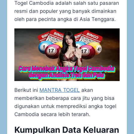
Togel Cambodia adalah salah satu pasaran
resmi dan populer yang banyak dimainkan
oleh para pecinta angka di Asia Tenggara.
Berikut ini
MANTRA TOGEL
akan
memberikan beberapa cara jitu yang bisa
digunakan untuk memprediksi angka togel
Cambodia secara lebih terarah.
Kumpulkan Data Keluaran