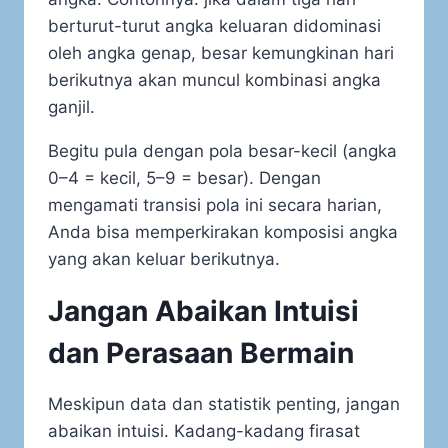
berturut-turut angka keluaran didominasi
oleh angka genap, besar kemungkinan hari
berikutnya akan muncul kombinasi angka
ganjil.
Begitu pula dengan pola besar-kecil (angka
0–4 = kecil, 5–9 = besar). Dengan
mengamati transisi pola ini secara harian,
Anda bisa memperkirakan komposisi angka
yang akan keluar berikutnya.
Jangan Abaikan Intuisi
dan Perasaan Bermain
Meskipun data dan statistik penting, jangan
abaikan intuisi. Kadang-kadang firasat