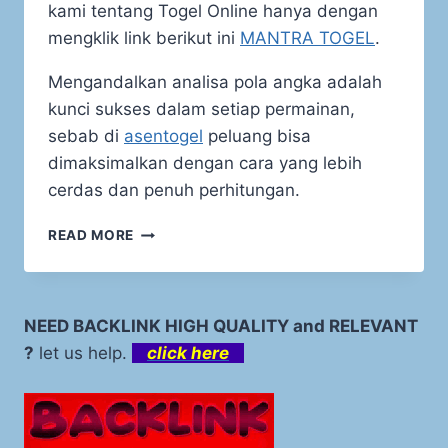
kami tentang Togel Online hanya dengan
mengklik link berikut ini
MANTRA TOGEL
.
Mengandalkan analisa pola angka adalah
kunci sukses dalam setiap permainan,
sebab di
asentogel
peluang bisa
dimaksimalkan dengan cara yang lebih
cerdas dan penuh perhitungan.
CARA
READ MORE
MENEBAK
ANGKA
TOGEL
CAMBODIA
NEED BACKLINK HIGH QUALITY and RELEVANT
DENGAN
?
let us help.
click here
ANALISIS
TREN
DAN
POLA