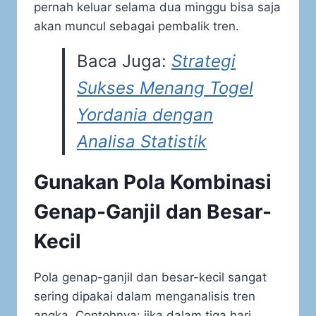
pernah keluar selama dua minggu bisa saja
akan muncul sebagai pembalik tren.
Baca Juga:
Strategi
Sukses Menang Togel
Yordania dengan
Analisa Statistik
Gunakan Pola Kombinasi
Genap-Ganjil dan Besar-
Kecil
Pola genap-ganjil dan besar-kecil sangat
sering dipakai dalam menganalisis tren
angka. Contohnya: jika dalam tiga hari