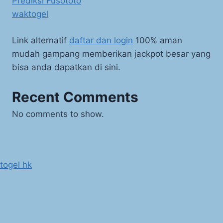
Prediksi Fusototo
waktogel
Link alternatif
daftar dan login
100% aman
mudah gampang memberikan jackpot besar yang
bisa anda dapatkan di sini.
Recent Comments
No comments to show.
togel hk