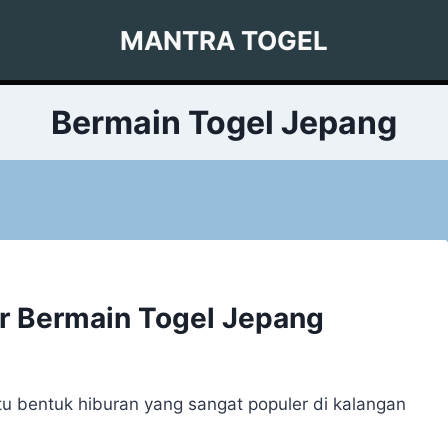
MANTRA TOGEL
Bermain Togel Jepang
r Bermain Togel Jepang
tu bentuk hiburan yang sangat populer di kalangan