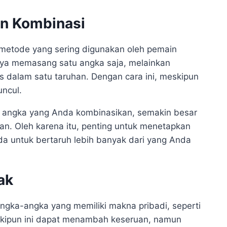
an Kombinasi
 metode yang sering digunakan oleh pemain
anya memasang satu angka saja, melainkan
 dalam satu taruhan. Dengan cara ini, meskipun
uncul.
 angka yang Anda kombinasikan, semakin besar
an. Oleh karena itu, penting untuk menetapkan
oda untuk bertaruh lebih banyak dari yang Anda
ak
angka-angka yang memiliki makna pribadi, seperti
eskipun ini dapat menambah keseruan, namun