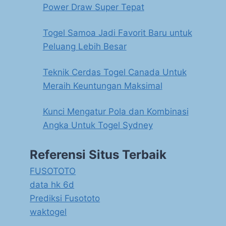
Power Draw Super Tepat
Togel Samoa Jadi Favorit Baru untuk
Peluang Lebih Besar
Teknik Cerdas Togel Canada Untuk
Meraih Keuntungan Maksimal
Kunci Mengatur Pola dan Kombinasi
Angka Untuk Togel Sydney
Referensi Situs Terbaik
FUSOTOTO
data hk 6d
Prediksi Fusototo
waktogel