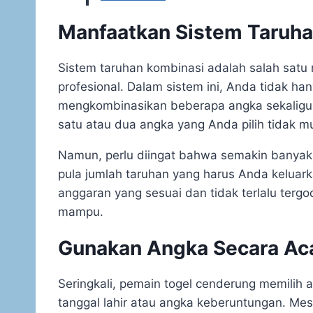
Manfaatkan Sistem Taruh
Sistem taruhan kombinasi adalah salah satu
profesional. Dalam sistem ini, Anda tidak h
mengkombinasikan beberapa angka sekaligus
satu atau dua angka yang Anda pilih tidak m
Namun, perlu diingat bahwa semakin banyak
pula jumlah taruhan yang harus Anda keluark
anggaran yang sesuai dan tidak terlalu terg
mampu.
Gunakan Angka Secara Ac
Seringkali, pemain togel cenderung memilih 
tanggal lahir atau angka keberuntungan. M