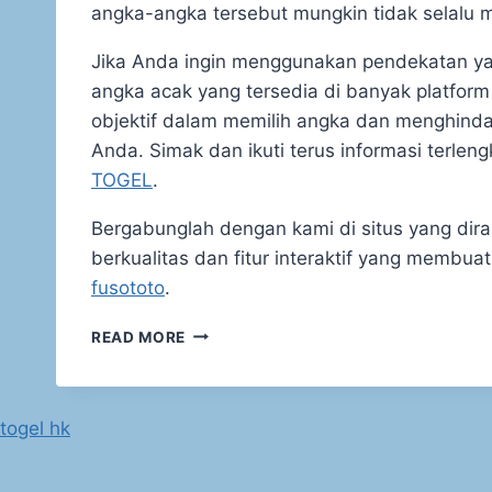
angka-angka tersebut mungkin tidak selalu m
Jika Anda ingin menggunakan pendekatan yan
angka acak yang tersedia di banyak platform 
objektif dalam memilih angka dan menghinda
Anda. Simak dan ikuti terus informasi terleng
TOGEL
.
Bergabunglah dengan kami di situs yang d
berkualitas dan fitur interaktif yang memb
fusototo
.
TIPS
READ MORE
TERBAIK
MENANG
BESAR
BERMAIN
togel hk
TOGEL
JEPANG