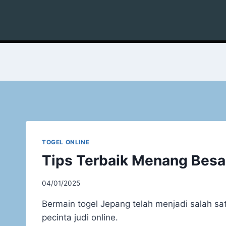
Skip
to
content
TOGEL ONLINE
Tips Terbaik Menang Besa
04/01/2025
Bermain togel Jepang telah menjadi salah sa
pecinta judi online.