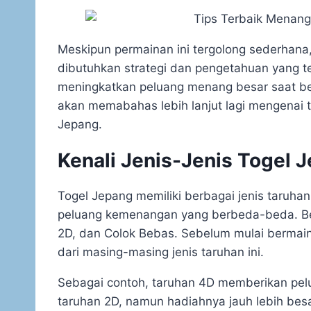
Meskipun permainan ini tergolong sederhan
dibutuhkan strategi dan pengetahuan yang te
meningkatkan peluang menang besar saat be
akan memabahas lebih lanjut lagi mengenai 
Jepang.
Kenali Jenis-Jenis Togel 
Togel Jepang memiliki berbagai jenis taruhan
peluang kemenangan yang berbeda-beda. Be
2D, dan Colok Bebas. Sebelum mulai bermain
dari masing-masing jenis taruhan ini.
Sebagai contoh, taruhan 4D memberikan pel
taruhan 2D, namun hadiahnya jauh lebih besa