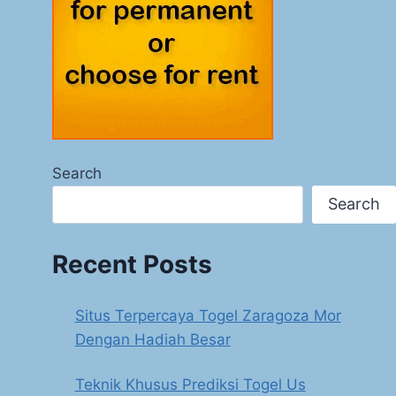
Search
Search
Recent Posts
Situs Terpercaya Togel Zaragoza Mor
Dengan Hadiah Besar
Teknik Khusus Prediksi Togel Us