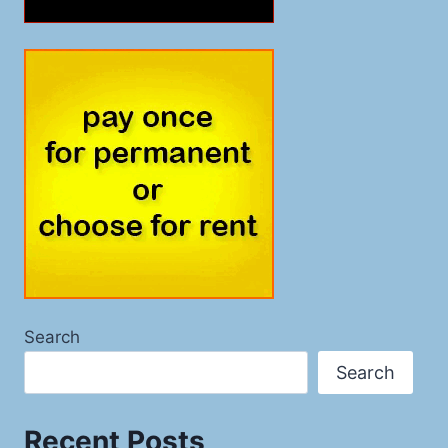
Search
Search
Recent Posts