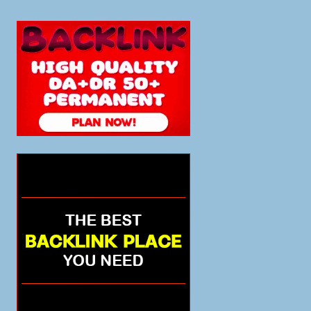
HONG
KONG
POOLS