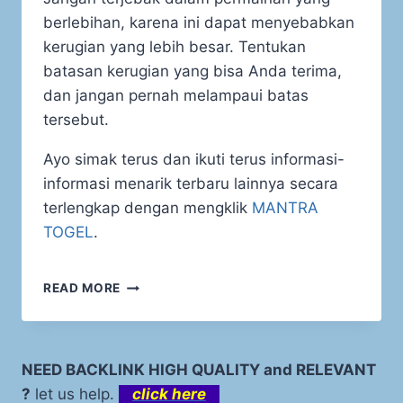
berlebihan, karena ini dapat menyebabkan
kerugian yang lebih besar. Tentukan
batasan kerugian yang bisa Anda terima,
dan jangan pernah melampaui batas
tersebut.
Ayo simak terus dan ikuti terus informasi-
informasi menarik terbaru lainnya secara
terlengkap dengan mengklik
MANTRA
TOGEL
.
RAHASIA
READ MORE
BERMAIN
DENGAN
TRIK
TERBARU
NEED BACKLINK HIGH QUALITY and RELEVANT
DI
?
let us help.
click here
TOGEL