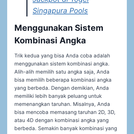
Singapura Pools
Menggunakan Sistem
Kombinasi Angka
Trik kedua yang bisa Anda coba adalah
menggunakan sistem kombinasi angka.
Alih-alih memilih satu angka saja, Anda
bisa memilih beberapa kombinasi angka
yang berbeda. Dengan demikian, Anda
memiliki lebih banyak peluang untuk
memenangkan taruhan. Misalnya, Anda
bisa mencoba memasang taruhan 2D, 3D,
atau 4D dengan kombinasi angka yang
berbeda. Semakin banyak kombinasi yang