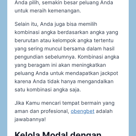
Anda pilih, semakin besar peluang Anda
untuk meraih kemenangan.
Selain itu, Anda juga bisa memilih
kombinasi angka berdasarkan angka yang
berurutan atau kelompok angka tertentu
yang sering muncul bersama dalam hasil
pengundian sebelumnya. Kombinasi angka
yang beragam ini akan meningkatkan
peluang Anda untuk mendapatkan jackpot
karena Anda tidak hanya mengandalkan
satu kombinasi angka saja.
Jika Kamu mencari tempat bermain yang
aman dan profesional,
obengbet
adalah
jawabannya!
Kelola Modal dengan