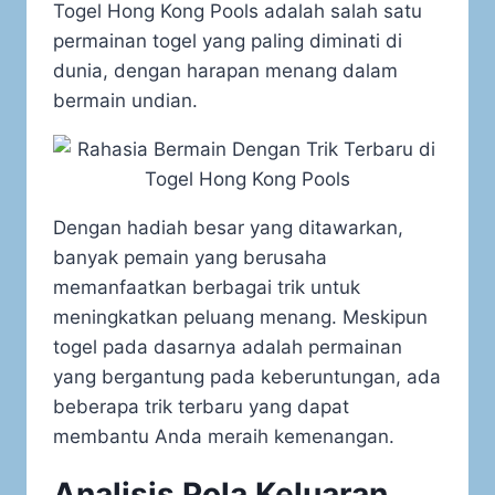
Togel Hong Kong Pools adalah salah satu
permainan togel yang paling diminati di
dunia, dengan harapan menang dalam
bermain undian.
Dengan hadiah besar yang ditawarkan,
banyak pemain yang berusaha
memanfaatkan berbagai trik untuk
meningkatkan peluang menang. Meskipun
togel pada dasarnya adalah permainan
yang bergantung pada keberuntungan, ada
beberapa trik terbaru yang dapat
membantu Anda meraih kemenangan.
Analisis Pola Keluaran