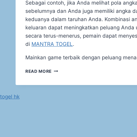
Sebagai contoh, jika Anda melihat pola angk
sebelumnya dan Anda juga memiliki angka da
keduanya dalam taruhan Anda. Kombinasi anta
keluaran dapat meningkatkan peluang Anda 
secara terus-menerus, pemain dapat menyes
di
MANTRA TOGEL
.
Mainkan game terbaik dengan peluang menan
BERMAIN
READ MORE
TAFSIR
MIMPI
DI
TOGEL
togel hk
TONGA
AUTO
JACKPOT