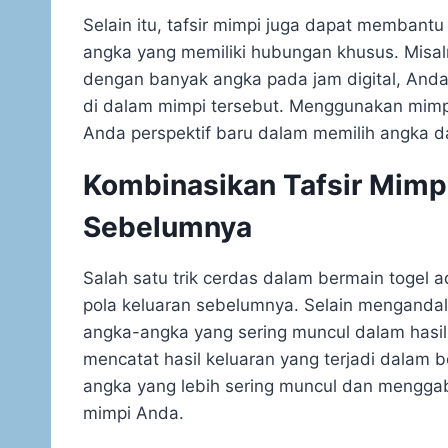
Selain itu, tafsir mimpi juga dapat memban
angka yang memiliki hubungan khusus. Misal
dengan banyak angka pada jam digital, An
di dalam mimpi tersebut. Menggunakan mimp
Anda perspektif baru dalam memilih angka 
Kombinasikan Tafsir Mimp
Sebelumnya
Salah satu trik cerdas dalam bermain togel 
pola keluaran sebelumnya. Selain mengandalk
angka-angka yang sering muncul dalam hasi
mencatat hasil keluaran yang terjadi dalam
angka yang lebih sering muncul dan menggab
mimpi Anda.