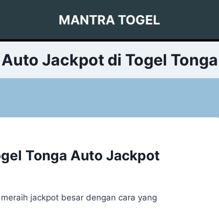
MANTRA TOGEL
Auto Jackpot di Togel Tonga
ogel Tonga Auto Jackpot
meraih jackpot besar dengan cara yang