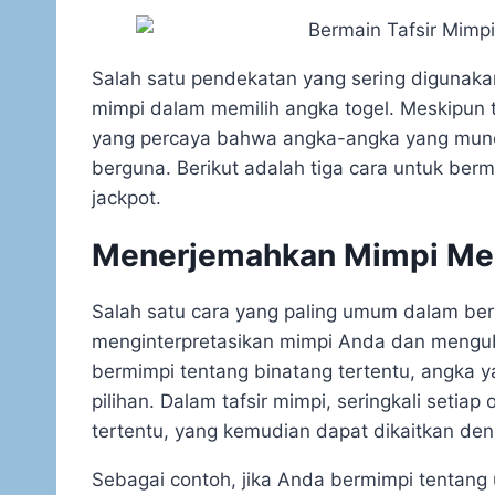
Salah satu pendekatan yang sering digunaka
mimpi dalam memilih angka togel. Meskipun 
yang percaya bahwa angka-angka yang munc
berguna. Berikut adalah tiga cara untuk berm
jackpot.
Menerjemahkan Mimpi Men
Salah satu cara yang paling umum dalam ber
menginterpretasikan mimpi Anda dan menguba
bermimpi tentang binatang tertentu, angka y
pilihan. Dalam tafsir mimpi, seringkali setiap
tertentu, yang kemudian dapat dikaitkan de
Sebagai contoh, jika Anda bermimpi tentang 