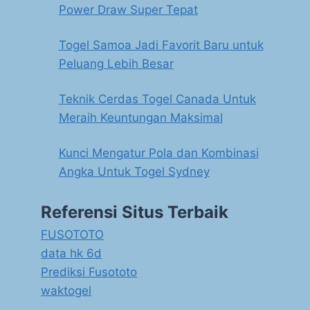
Power Draw Super Tepat
Togel Samoa Jadi Favorit Baru untuk
Peluang Lebih Besar
Teknik Cerdas Togel Canada Untuk
Meraih Keuntungan Maksimal
Kunci Mengatur Pola dan Kombinasi
Angka Untuk Togel Sydney
Referensi Situs Terbaik
FUSOTOTO
data hk 6d
Prediksi Fusototo
waktogel