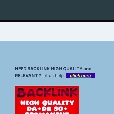
NEED BACKLINK HIGH QUALITY and
RELEVANT ?
let us help.
click here