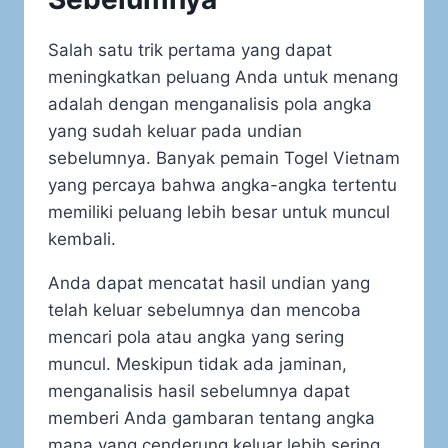
Salah satu trik pertama yang dapat
meningkatkan peluang Anda untuk menang
adalah dengan menganalisis pola angka
yang sudah keluar pada undian
sebelumnya. Banyak pemain Togel Vietnam
yang percaya bahwa angka-angka tertentu
memiliki peluang lebih besar untuk muncul
kembali.
Anda dapat mencatat hasil undian yang
telah keluar sebelumnya dan mencoba
mencari pola atau angka yang sering
muncul. Meskipun tidak ada jaminan,
menganalisis hasil sebelumnya dapat
memberi Anda gambaran tentang angka
mana yang cenderung keluar lebih sering.