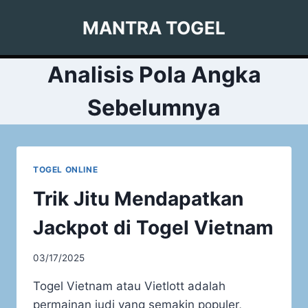
Skip
MANTRA TOGEL
to
content
Analisis Pola Angka
Sebelumnya
TOGEL ONLINE
Trik Jitu Mendapatkan
Jackpot di Togel Vietnam
03/17/2025
Togel Vietnam atau Vietlott adalah
permainan judi yang semakin populer,