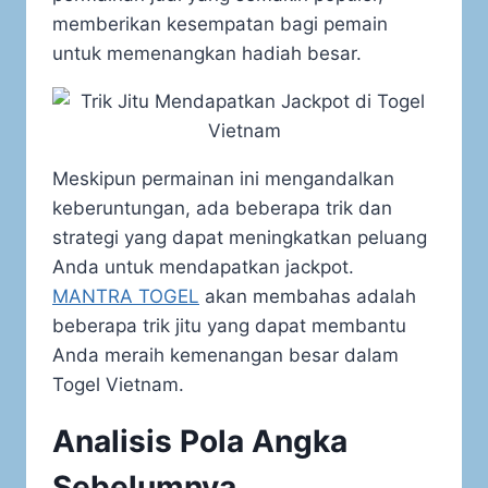
memberikan kesempatan bagi pemain
untuk memenangkan hadiah besar.
Meskipun permainan ini mengandalkan
keberuntungan, ada beberapa trik dan
strategi yang dapat meningkatkan peluang
Anda untuk mendapatkan jackpot.
MANTRA TOGEL
akan membahas adalah
beberapa trik jitu yang dapat membantu
Anda meraih kemenangan besar dalam
Togel Vietnam.
Analisis Pola Angka
Sebelumnya