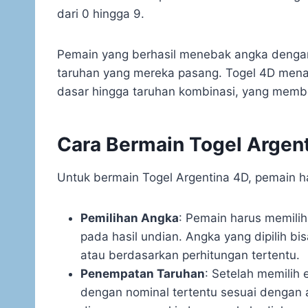
dari 0 hingga 9.
Pemain yang berhasil menebak angka denga
taruhan yang mereka pasang. Togel 4D menaw
dasar hingga taruhan kombinasi, yang mem
Cara Bermain Togel Argen
Untuk bermain Togel Argentina 4D, pemain h
Pemilihan Angka
: Pemain harus memili
pada hasil undian. Angka yang dipilih 
atau berdasarkan perhitungan tertentu.
Penempatan Taruhan
: Setelah memili
dengan nominal tertentu sesuai dengan 