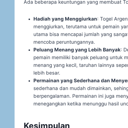
Ada beberapa keuntungan yang membuat Tog
Hadiah yang Menggiurkan
: Togel Arge
menggiurkan, terutama untuk pemain ya
utama bisa mencapai jumlah yang sangat
mencoba peruntungannya.
Peluang Menang yang Lebih Banyak
: D
pemain memiliki banyak peluang untuk m
menang yang kecil, taruhan lainnya se
lebih besar.
Permainan yang Sederhana dan Meny
sederhana dan mudah dimainkan, sehin
berpengalaman. Permainan ini juga me
menegangkan ketika menunggu hasil und
Kesimpulan