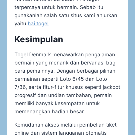
terpercaya untuk bermain. Sebab itu
gunakanlah salah satu situs kami anjurkan
yaitu
hai togel
.
Kesimpulan
Togel Denmark menawarkan pengalaman
bermain yang menarik dan bervariasi bagi
para pemainnya. Dengan berbagai pilihan
permainan seperti Loto 6/45 dan Loto
7/36, serta fitur-fitur khusus seperti jackpot
progresif dan undian tambahan, pemain
memiliki banyak kesempatan untuk
memenangkan hadiah besar.
Kemudahan akses melalui pembelian tiket
online dan sistem langganan otomatis