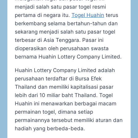
menjadi salah satu pasar togel resmi
pertama di negara itu.
Togel Huahin
terus
berkembang selama bertahun-tahun dan
sekarang menjadi salah satu pasar togel
terbesar di Asia Tenggara. Pasar ini
dioperasikan oleh perusahaan swasta
bernama Huahin Lottery Company Limited.
Huahin Lottery Company Limited adalah
perusahaan terdaftar di Bursa Efek
Thailand dan memiliki kapitalisasi pasar
lebih dari 10 miliar baht Thailand. Togel
Huahin ini menawarkan berbagai macam
permainan togel, dimana setiap
permainannya tersebut memiliki aturan dan
hadiah yang berbeda-beda.