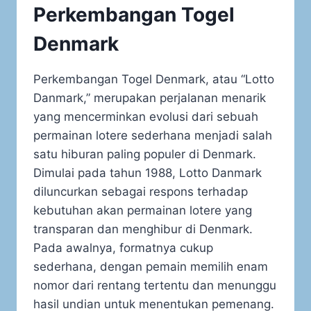
Perkembangan Togel
Denmark
Perkembangan Togel Denmark, atau “Lotto
Danmark,” merupakan perjalanan menarik
yang mencerminkan evolusi dari sebuah
permainan lotere sederhana menjadi salah
satu hiburan paling populer di Denmark.
Dimulai pada tahun 1988, Lotto Danmark
diluncurkan sebagai respons terhadap
kebutuhan akan permainan lotere yang
transparan dan menghibur di Denmark.
Pada awalnya, formatnya cukup
sederhana, dengan pemain memilih enam
nomor dari rentang tertentu dan menunggu
hasil undian untuk menentukan pemenang.