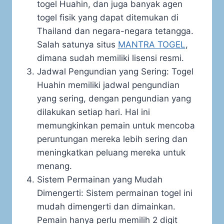
togel Huahin, dan juga banyak agen
togel fisik yang dapat ditemukan di
Thailand dan negara-negara tetangga.
Salah satunya situs
MANTRA TOGEL
,
dimana sudah memiliki lisensi resmi.
Jadwal Pengundian yang Sering: Togel
Huahin memiliki jadwal pengundian
yang sering, dengan pengundian yang
dilakukan setiap hari. Hal ini
memungkinkan pemain untuk mencoba
peruntungan mereka lebih sering dan
meningkatkan peluang mereka untuk
menang.
Sistem Permainan yang Mudah
Dimengerti: Sistem permainan togel ini
mudah dimengerti dan dimainkan.
Pemain hanya perlu memilih 2 digit