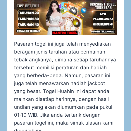
Pasaran togel ini juga telah menyediakan
beragam jenis taruhan atau permainan
tebak angkanya, dimana setiap taruhannya
tersebut memiliki peraturan dan hadiah
yang berbeda-beda. Namun, pasaran ini
juga telah menawarkan hadiah jackpot
yang besar. Togel Huahin ini dapat anda
mainkan disetiap harinnya, dengan hasil
undian yang akan diumumkan pada pukul
01:10 WIB. Jika anda tertarik dengan
pasaran togel ini, maka simak ulasan kami
dibawah ini.