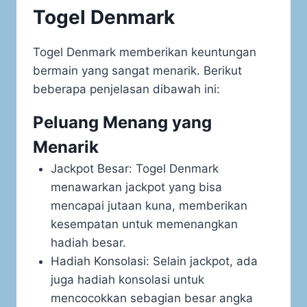
Togel Denmark
Togel Denmark memberikan keuntungan
bermain yang sangat menarik. Berikut
beberapa penjelasan dibawah ini:
Peluang Menang yang
Menarik
Jackpot Besar: Togel Denmark
menawarkan jackpot yang bisa
mencapai jutaan kuna, memberikan
kesempatan untuk memenangkan
hadiah besar.
Hadiah Konsolasi: Selain jackpot, ada
juga hadiah konsolasi untuk
mencocokkan sebagian besar angka