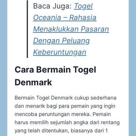
Baca Juga:
Togel
Oceania – Rahasia
Menaklukkan Pasaran
Dengan Peluang
Keberuntungan
Cara Bermain Togel
Denmark
Bermain Togel Denmark cukup sederhana
dan menarik bagi para pemain yang ingin
mencoba peruntungan mereka. Pemain
harus memilih sejumlah angka dari rentang
yang telah ditentukan, biasanya dari 1