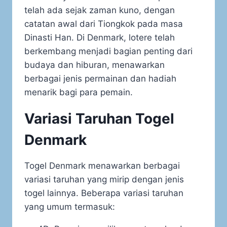
telah ada sejak zaman kuno, dengan
catatan awal dari Tiongkok pada masa
Dinasti Han. Di Denmark, lotere telah
berkembang menjadi bagian penting dari
budaya dan hiburan, menawarkan
berbagai jenis permainan dan hadiah
menarik bagi para pemain.
Variasi Taruhan Togel
Denmark
Togel Denmark menawarkan berbagai
variasi taruhan yang mirip dengan jenis
togel lainnya. Beberapa variasi taruhan
yang umum termasuk: